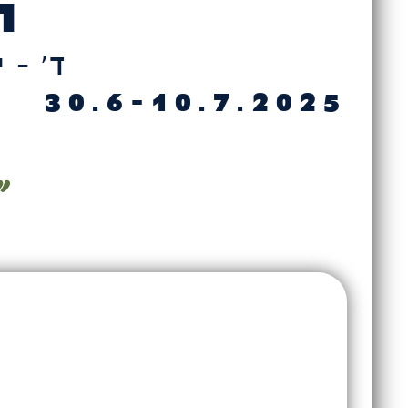
ח
ד׳ - י״
30.6-10.7.2025
״
ט