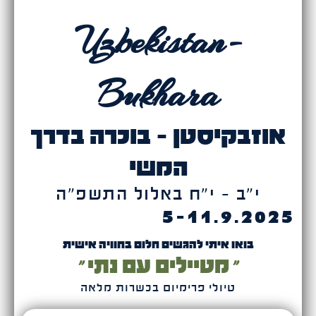
Uzbekistan-
Bukhara
אוזבקיסטן - בוכרה בדרך
המשי
י״ב - י״ח באלול התשפ״ה
5-11.9.2025
בואו איתי להגשים חלום בחוויה אישית
״ מטיילים עם נתי ״
טיולי פרימיום בכשרות מלאה