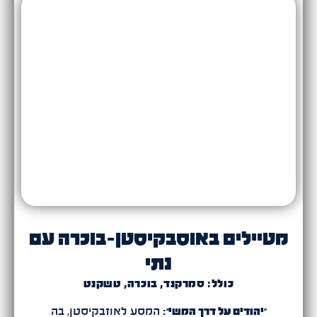
מטיילים באוסבקיסטן-בוכרה עם
נתי
כולל: סמרקנד, בוכרה, טשקנט
״יהודים על דרך המשי״
: המסע לאוזבקיסטן, בה