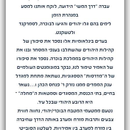
עברה ״דרך המשי״ הידועה, לוקח אותנו למסע
במנהרת הזמן
לימים בהם גלו יהודים והגיעו לבוכרה, לסמרקנד
ולטשקנט.
בערים בינלאומיות אלו נספר את סיפורן של
קהילות היהודים שהשתלבו בענפי המסחר ובנו את
קהילות היהודים בממלכת בוכרה. נספר את סיפורו
של האמיר טימור לנג, נבקר במונומנטים העולמיים
של ה״מדרסות״ הססגוניות, נשתאה מתחת למגדל
ענק הממדים ממנו נזרק ר׳ פנחס הכהן ו…נשאר
בחיים, בתי הכנסת, המסגדים וסמטאות ה״מחלה״ –
היא הרובע היהודי שבכל עיר.
נטעם ממטעמי המטבח הבוכרי/יהודי, נחווה חווית
צבעים ותרבות מזרח ומערב באותה הדרך שחיברה
בין מזרח למערב, בין אמירויות, לשלטון הסובייטי